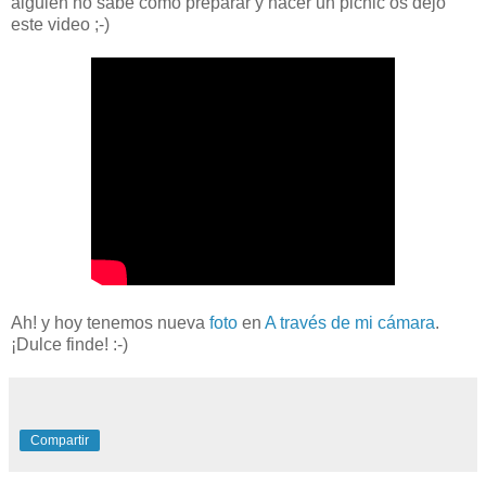
alguien no sabe como preparar y hacer un picnic os dejo
este video ;-)
Ah! y hoy tenemos nueva
foto
en
A través de mi cámara
.
¡Dulce finde! :-)
Compartir